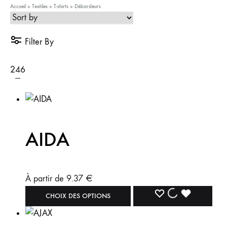
Accueil
»
Textiles
»
T-shirts
»
Débardeurs
Filter By
2
4
6
AIDA
À partir de
9.37
€
CHOIX DES OPTIONS