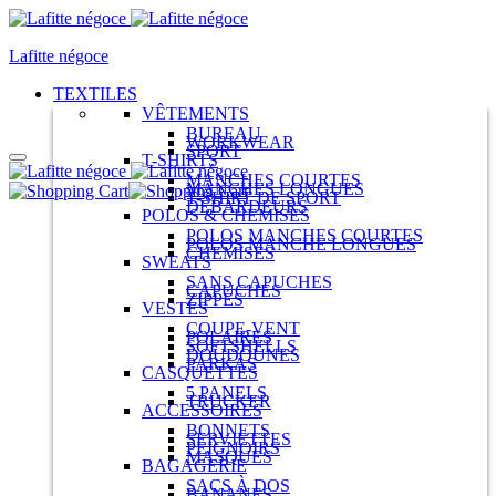
Lafitte négoce
TEXTILES
VÊTEMENTS
BUREAU
WORKWEAR
SPORT
T-SHIRTS
MANCHES COURTES
MANCHES LONGUES
T-SHIRT DE SPORT
DÉBARDEURS
POLOS & CHEMISES
POLOS MANCHES COURTES
POLOS MANCHE LONGUES
CHEMISES
SWEATS
SANS CAPUCHES
CAPUCHES
ZIPPÉS
VESTES
COUPE-VENT
POLAIRES
SOFTSHELLS
DOUDOUNES
PARKAS
CASQUETTES
5 PANELS
TRUCKER
ACCESSOIRES
BONNETS
SERVIETTES
PEIGNOIRS
MASQUES
BAGAGERIE
SACS À DOS
BANANES