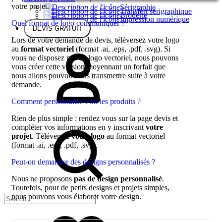
votre projet.
Sérigraphie
Transfert sérigraphique
Broderie
Impression numérique
Quel format de logo communiquer ?
DEVIS GRATUIT
Lors de votre demande de devis, téléversez votre logo
au
format vectoriel
(format .ai, .eps, .pdf, .svg). Si
vous ne disposez pas de logo vectoriel, nous pouvons
vous créer cette version moyennant un forfait que
nous allons pouvoir vous transmettre suite à votre
demande.
Comment personnalise-t-on les produits ?
Rien de plus simple : rendez vous sur la page devis et
compléter vos informations en y inscrivant
votre
projet
. Téléversez
votre logo
au format vectoriel
(format .ai, .eps, .pdf, .svg).
Peut-on demander des designs personnalisés ?
Nous ne proposons
pas de design personnalisé
.
Toutefois, pour de petits designs et projets simples,
nous pouvons vous élaborer votre design.