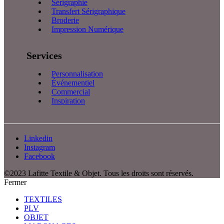
Sérigraphie
Transfert Sérigraphique
Broderie
Impression Numérique
Services
Personnalisation
Événementiel
Commercial
Inspiration
Linkedin
Instagram
Facebook
©2023 Lafitte Textile & Objet. Tous les droits sont réservés.
Fermer
TEXTILES
PLV
OBJET