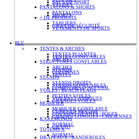
SACS DE SPORT
VALISES
PANTALONS & SHORTS
PANTALONS
SHORTS
+ DE PRODUITS
TABLIERS
GILET DE SÉCURITÉ
VÊTEMENTS DE SPORTS
PLV
TENTES & ARCHES
TENTES PLIANTES
TENTES GONFLABLES
ARCHES
STRUCTURES GONFLABLES
ARCHES
STANDS
COLONNES
TENTES
STANDS
STANDS DROITS
STANDS GONFLABLES
COMPTOIRS D’ACCUEIL
VOILES / BEACH FLAGS
PETITES VOILES
VOILES CLASSIQUES
GRANDES VOILES
MOBILIER
MOBILIER GONFLABLE
CUBES EN MOUSSE
COUSSINS GÉANTS / POUFS
CHAISES LONGUES / CHILIENNES
KAKÉMONOS
NORMAL
GRAND
TOTEMS X
NORMAL
DRAPEAUX / BANDEROLES