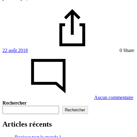
22 août 2018
0 Share
su
8
G
L
F
fo
F
S
Aucun commentaire
Rechercher
Rechercher
Articles récents