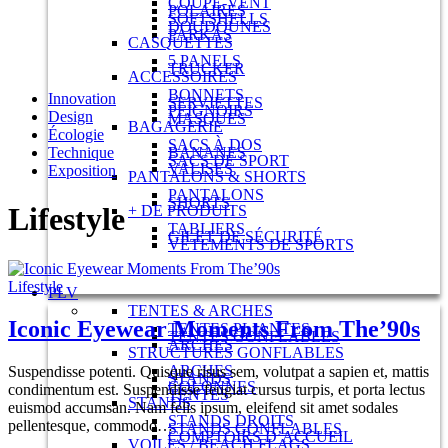
COUPE-VENT
POLAIRES
SOFTSHELLS
DOUDOUNES
PARKAS
CASQUETTES
5 PANELS
TRUCKER
ACCESSOIRES
BONNETS
Innovation
SERVIETTES
PEIGNOIRS
Design
MASQUES
BAGAGERIE
Écologie
SACS À DOS
Technique
BANANES
SACS DE SPORT
VALISES
Exposition
PANTALONS & SHORTS
PANTALONS
SHORTS
Lifestyle
+ DE PRODUITS
TABLIERS
GILET DE SÉCURITÉ
VÊTEMENTS DE SPORTS
Lifestyle
PLV
TENTES & ARCHES
Iconic Eyewear Moments From The’90s
TENTES PLIANTES
TENTES GONFLABLES
ARCHES
STRUCTURES GONFLABLES
ARCHES
Suspendisse potenti. Quisque risus sem, volutpat a sapien et, mattis
STANDS
COLONNES
condimentum est. Suspendisse feugiat cursus turpis, et porta lectus
TENTES
STANDS
euismod accumsan. Nam felis ipsum, eleifend sit amet sodales
STANDS DROITS
pellentesque, commodo…
STANDS GONFLABLES
COMPTOIRS D’ACCUEIL
VOILES / BEACH FLAGS