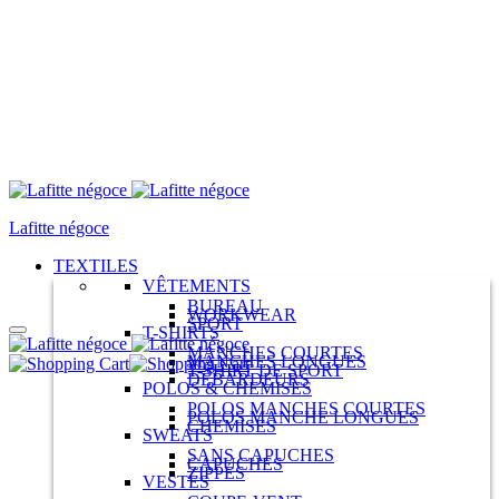
Menu
Lafitte négoce
TEXTILES
VÊTEMENTS
BUREAU
WORKWEAR
SPORT
T-SHIRTS
MANCHES COURTES
MANCHES LONGUES
Panier
T-SHIRT DE SPORT
DÉBARDEURS
POLOS & CHEMISES
POLOS MANCHES COURTES
POLOS MANCHE LONGUES
CHEMISES
SWEATS
SANS CAPUCHES
CAPUCHES
ZIPPÉS
VESTES