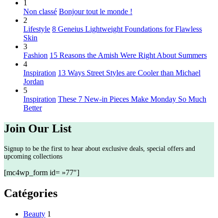
1
Non classé
Bonjour tout le monde !
2
Lifestyle
8 Geneius Lightweight Foundations for Flawless
Skin
3
Fashion
15 Reasons the Amish Were Right About Summers
4
Inspiration
13 Ways Street Styles are Cooler than Michael
Jordan
5
Inspiration
These 7 New-in Pieces Make Monday So Much
Better
Join Our List
Signup to be the first to hear about exclusive deals, special offers and
upcoming collections
[mc4wp_form id= »77″]
Catégories
Beauty
1