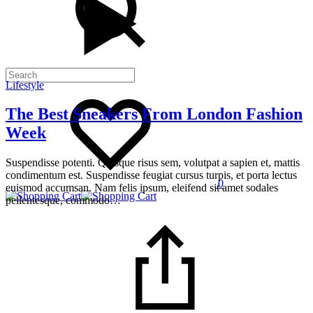
Lifestyle
Wishlist
The Best Sneakers From London Fashion
Week
Suspendisse potenti. Quisque risus sem, volutpat a sapien et, mattis
condimentum est. Suspendisse feugiat cursus turpis, et porta lectus
0
euismod accumsan. Nam felis ipsum, eleifend sit amet sodales
Panier
pellentesque, commodo…