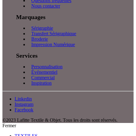
Questions fréquentes
Nous contacter
Marquages
Sérigraphie
Transfert Sérigraphique
Broderie
Impression Numérique
Services
Personnalisation
Événementiel
Commercial
Inspiration
Linkedin
Instagram
Facebook
©2023 Lafitte Textile & Objet. Tous les droits sont réservés.
Fermer
TEXTILES