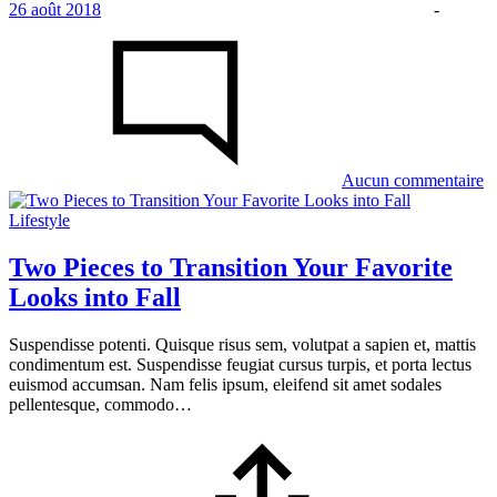
26 août 2018
-
su
T
B
S
F
L
F
W
Aucun commentaire
Lifestyle
Two Pieces to Transition Your Favorite
Looks into Fall
Suspendisse potenti. Quisque risus sem, volutpat a sapien et, mattis
condimentum est. Suspendisse feugiat cursus turpis, et porta lectus
euismod accumsan. Nam felis ipsum, eleifend sit amet sodales
pellentesque, commodo…