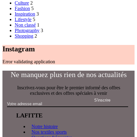
Culture
2
Fashion
5
Inspiration
3
Lifestyle
5
Non classé
1
Photography
3
Shopping
2
Instagram
Error validating application
Ne manquez plus rien de nos actualités
Inscrivez-vous pour être le premier informé des offres
exclusives et des offres spéciales à venir
LAFITTE
Notre histoire
Nos textiles sports