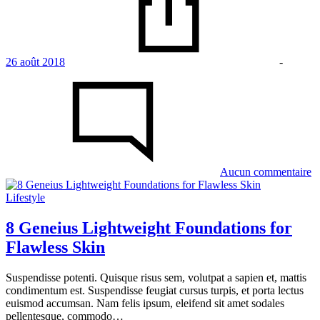
26 août 2018
-
su
T
P
to
Tr
Y
Fa
L
Aucun commentaire
in
Fa
Lifestyle
8 Geneius Lightweight Foundations for
Flawless Skin
Suspendisse potenti. Quisque risus sem, volutpat a sapien et, mattis
condimentum est. Suspendisse feugiat cursus turpis, et porta lectus
euismod accumsan. Nam felis ipsum, eleifend sit amet sodales
pellentesque, commodo…