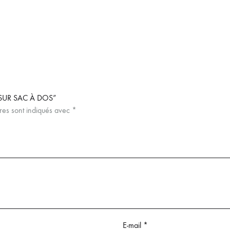
 SUR SAC À DOS”
res sont indiqués avec
*
E-mail
*