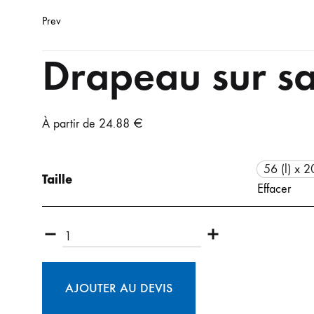
CASQUETTES
ACCESSOI
NORMAL
NORMAL
Prev
5 PANELS
GRAND
BONNETS
Drapeau sur sa
TRUCKER
SERVIETTES
PEIGNOIRS
MASQUES
À partir de
24.88
€
56 (l) x 2
Taille
Effacer
AJOUTER AU DEVIS