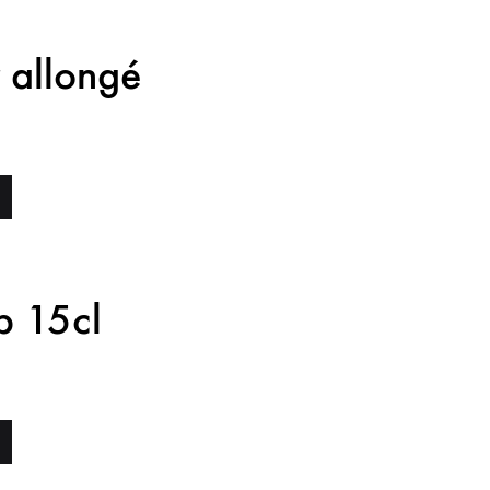
 allongé
TS
HAITS
UTÉ
p 15cl
TS
HAITS
UTÉ