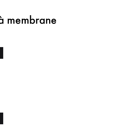
 à membrane
TS
HAITS
UTÉ
TS
HAITS
UTÉ