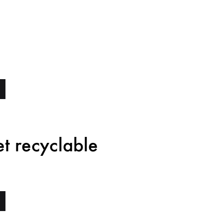
UTÉ
t recyclable
TS
HAITS
UTÉ