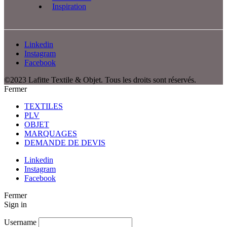
Inspiration
Linkedin
Instagram
Facebook
©2023 Lafitte Textile & Objet. Tous les droits sont réservés.
Fermer
TEXTILES
PLV
OBJET
MARQUAGES
DEMANDE DE DEVIS
Linkedin
Instagram
Facebook
Fermer
Sign in
Username