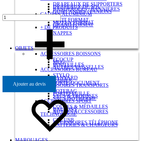
DRAPEAUX DE SUPPORTERS
DRAPEAUX DE SOL
BANDEROLES / BANNIÈRES
GUIRLANDES / FANIONS
CADRES ALUMINIUM
PETIT FORMAT
MOYEN FORMAT
GRAND FORMAT
+ DE PRODUITS
NAPPES
OBJETS
ACCESSOIRES BOISSONS
ECOCUP
MUG
BOUTEILLES
AUTRES VAISSELLES
ACCESSOIRES BUREAU
STYLO
LANYARD
CAHIER
PORTE-DOCUMENT
Ajouter au devis
ACCESSOIRES TRANSPORTS
TOTEBAG
PORTEFEUILLE
SACS & TROUSSES
SACS ISOTHERME
ACCESSOIRES SPORT
COUPES & MÉDAILLES
BALLONS
AUTRES ACCESSOIRES
TECHNOLOGIE
CLÉ USB
ACCESSOIRES TÉLÉPHONE
BATTERIES & CHARGEURS
MARQUAGES