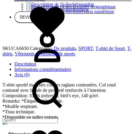
Sérigraphie
Transfert sérigraphique
Broderie
Impression numérique
DEVIS GRATUIT
SKU
CA6650
Categories
+ De produits
,
SPORT
,
T-shirt de Sport
,
T-
shirts
,
Vêtements
,
Vêtements de sports
Description
Informations complémentaires
Avis (0)
T-shirt sportif manches courtes raglans contrastées. Col rond
contrasté avec bande de propreté renforcée à l’interieur.
Composition: 100% polyester, bird’s eye, 140 g/m².
Remarks: *Étiquette détachable.
*Modèle respirant.
*Tissu technique.
*Disponible en tailles enfants.