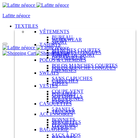
Lafitte négoce
TEXTILES
VÊTEMENTS
BUREAU
WORKWEAR
SPORT
T-SHIRTS
MANCHES COURTES
MANCHES LONGUES
T-SHIRT DE SPORT
DÉBARDEURS
POLOS & CHEMISES
POLOS MANCHES COURTES
POLOS MANCHE LONGUES
CHEMISES
SWEATS
SANS CAPUCHES
CAPUCHES
ZIPPÉS
VESTES
COUPE-VENT
POLAIRES
SOFTSHELLS
DOUDOUNES
PARKAS
CASQUETTES
5 PANELS
TRUCKER
ACCESSOIRES
BONNETS
SERVIETTES
PEIGNOIRS
MASQUES
BAGAGERIE
SACS À DOS
BANANES