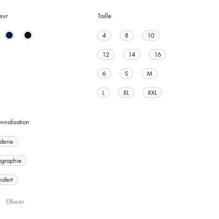
 SHORTS
+ DE PRODUITS
NAPPES
eur
Taille
T
TABLIERS
4
8
10
T
GILET DE SÉCURITÉ
12
14
16
VÊTEMENTS DE SPORTS
6
S
M
L
XL
XXL
nnalisation
derie
igraphie
nsfert
Effacer