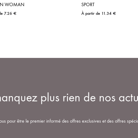
IN WOMAN
SPORT
 de
7.26
€
À partir de
11.34
€
nquez plus rien de nos actu
ous pour être le premier informé des offres exclusives et des offres spéci