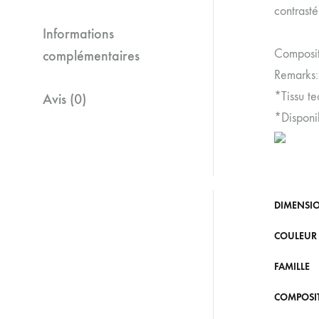
contrasté
Informations
Composit
complémentaires
Remarks:
*Tissu te
Avis (0)
*Disponib
DIMENSI
COULEUR
FAMILLE
COMPOSI