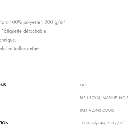
.
ion: 100% polyester, 200 g/m².
 *Étiquette détachable.
chnique.
le en tailles enfant.
ONS
ND
BLEU ROYAL, MARINE, NOIR
PANTALONS COURT
TION
100% polyester, 200 g/m².