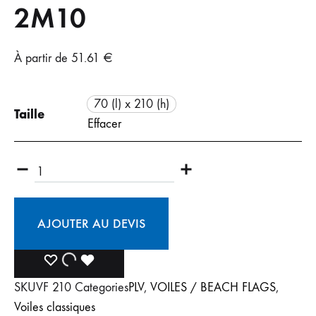
2M10
À partir de
51.61
€
70 (l) x 210 (h)
Taille
Effacer
AJOUTER AU DEVIS
SKU
VF 210
Categories
PLV
,
VOILES / BEACH FLAGS
,
Voiles classiques