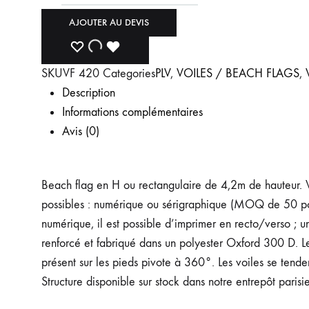
AJOUTER AU DEVIS
SKU
VF 420
Categories
PLV
,
VOILES / BEACH FLAGS
,
Description
Informations complémentaires
Avis (0)
Beach flag en H ou rectangulaire de 4,2m de hauteur.
possibles : numérique ou sérigraphique (MOQ de 50 pcs en
numérique, il est possible d’imprimer en recto/verso ; un
renforcé et fabriqué dans un polyester Oxford 300 D. Le 
présent sur les pieds pivote à 360°. Les voiles se tenden
Structure disponible sur stock dans notre entrepôt pari