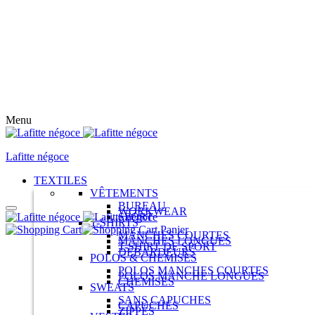
Menu
Lafitte négoce
TEXTILES
VÊTEMENTS
BUREAU
WORKWEAR
SPORT
T-SHIRTS
Panier
MANCHES COURTES
MANCHES LONGUES
T-SHIRT DE SPORT
DÉBARDEURS
POLOS & CHEMISES
POLOS MANCHES COURTES
POLOS MANCHE LONGUES
CHEMISES
SWEATS
SANS CAPUCHES
CAPUCHES
ZIPPÉS