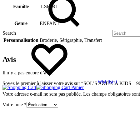
Famille
T-SHIRT
Genre
ENFANT
Search
Personnalisation
Broderie, Sérigraphie, Transfert
Avis
Il n’y a pas encore d’avis.
Wishlist
0
Soyez le premier à laisser votre avis sur “SOL’S AZTECA KIDS – 
Panier
Votre adresse e-mail ne sera pas publiée.
Les champs obligatoires son
Votre note
*