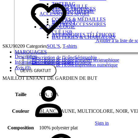
TOTEBAG
PORTEFEUILLE
SACS & TROUSSES
SACS ISOTHERME
ACCESSOIRES SPORT
COUPES & MÉDAILLES
BALLONS
AUTRES ACCESSOIRES
TECHNOLOGIE
CLÉ USB
ACCESSOIRES TÉLÉPHONE
BATTERIES & CHARGEURS
Ajouter à la liste de s
SKU
90209
Categories
SOL'S
,
T-shirts
MARQUAGES
Description
Sérigraphie
Transfert sérigraphique
Informations complémentaires
Broderie
Impression numérique
Avis (0)
DEVIS GRATUIT
MAILLOT ENFANT DE GARDIEN DE BUT
Taille
08A, 12A
Couleur
BLANC, JAUNE, MULTICOLORE, NOIR, VE
Sign in
Composition
100% polyester plat