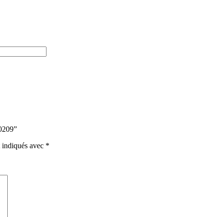
90209”
t indiqués avec
*