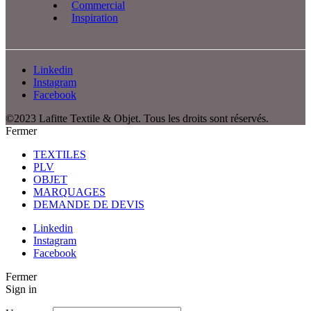
Commercial
Inspiration
Linkedin
Instagram
Facebook
©2023 Lafitte Textile & Objet. Tous les droits sont réservés.
Fermer
TEXTILES
PLV
OBJET
MARQUAGES
DEMANDE DE DEVIS
Linkedin
Instagram
Facebook
Fermer
Sign in