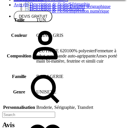
Sérigraphie
Avis (0)
Transfert sérigraphique
Broderie
Impression numérique
DEVIS GRATUIT
Taille
TUN
Couleur
CHINÉ, GRIS
FEUTRINE 620100% polyesterFermeture à
Composition
rabat avec bande auto-agrippanteAnses porté
main bi-matière, feutrine et simili cuir
Famille
BAGAGERIE
Genre
UNISEXE
Personnalisation
Broderie, Sérigraphie, Transfert
Avis