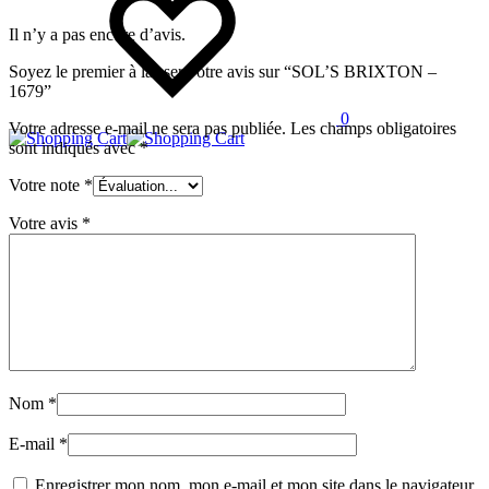
Il n’y a pas encore d’avis.
Soyez le premier à laisser votre avis sur “SOL’S BRIXTON –
1679”
0
Votre adresse e-mail ne sera pas publiée.
Les champs obligatoires
sont indiqués avec
*
Votre note
*
Votre avis
*
Nom
*
E-mail
*
Enregistrer mon nom, mon e-mail et mon site dans le navigateur