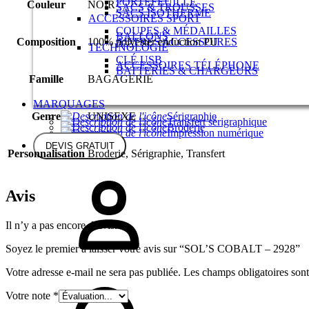
PORTEFEUILLE
Couleur
NOIR
SACS & TROUSSES
SACS ISOTHERME
ACCESSOIRES SPORT
COUPES & MÉDAILLES
BALLONS
Composition
100% polyester enduction PU
AUTRES ACCESSOIRES
TECHNOLOGIE
CLÉ USB
ACCESSOIRES TÉLÉPHONE
BATTERIES & CHARGEURS
Famille
BAGAGERIE
MARQUAGES
Genre
UNISEXE
Sérigraphie
Transfert sérigraphique
Broderie
Impression numérique
DEVIS GRATUIT
Personnalisation
Broderie, Sérigraphie, Transfert
Sign
in
Avis
Il n’y a pas encore d’avis.
Soyez le premier à laisser votre avis sur “SOL’S COBALT – 2928”
Votre adresse e-mail ne sera pas publiée.
Les champs obligatoires son
Search
Votre note
*