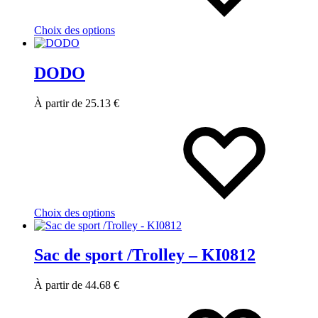
options
peuvent
Choix des options
être
choisies
sur
DODO
la
page
du
À partir de
25.13
€
produit
Ce
produit
a
plusieurs
variations.
Les
options
peuvent
Choix des options
être
choisies
sur
Sac de sport /Trolley – KI0812
la
page
du
À partir de
44.68
€
produit
Ce
produit