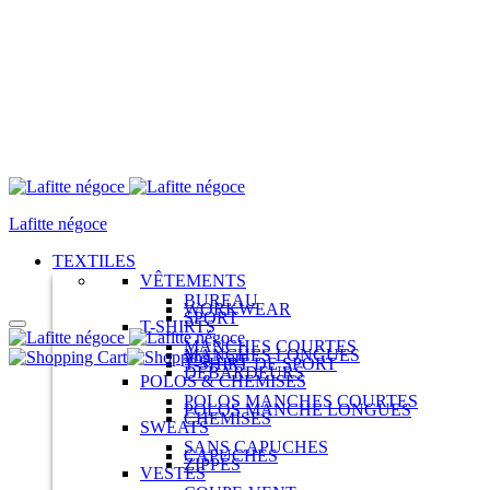
Menu
Lafitte négoce
TEXTILES
VÊTEMENTS
BUREAU
WORKWEAR
SPORT
T-SHIRTS
MANCHES COURTES
MANCHES LONGUES
Panier
T-SHIRT DE SPORT
DÉBARDEURS
POLOS & CHEMISES
POLOS MANCHES COURTES
POLOS MANCHE LONGUES
CHEMISES
SWEATS
SANS CAPUCHES
CAPUCHES
ZIPPÉS
VESTES