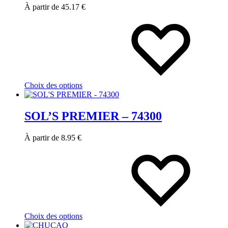
À partir de
45.17
€
Ce
produit
a
plusieurs
variations.
Les
options
peuvent
Choix des options
être
choisies
sur
SOL’S PREMIER – 74300
la
page
du
À partir de
8.95
€
produit
Ce
produit
a
plusieurs
variations.
Les
options
peuvent
Choix des options
être