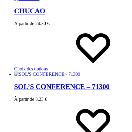
choisies
sur
CHUCAO
la
page
du
À partir de
24.30
€
produit
Ce
produit
a
plusieurs
variations.
Les
options
peuvent
Choix des options
être
choisies
sur
SOL’S CONFERENCE – 71300
la
page
du
À partir de
8.23
€
produit
Ce
produit
a
plusieurs
variations.
Les