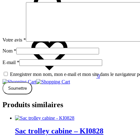
Wishlist
Votre avis
*
Nom
*
E-mail
*
Enregistrer mon nom, mon e-mail et mon site dans le navigateur
0
Panier
Produits similaires
Sac trolley cabine – KI0828