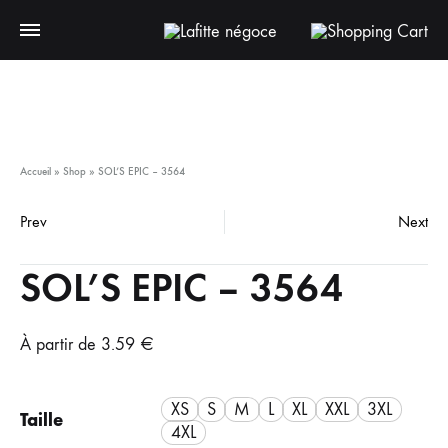
Accueil
»
Shop
»
SOL’S EPIC – 3564
Prev
Next
SOL’S EPIC – 3564
À partir de
3.59
€
XS
S
M
L
XL
XXL
3XL
Taille
4XL