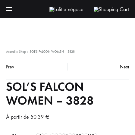
Pa
Accueil
»
Shop
»
SOL’S FALCON WOMEN – 3828
Prev
Next
Product
SOL’S FALCON
navigation
WOMEN – 3828
À partir de
50.39
€