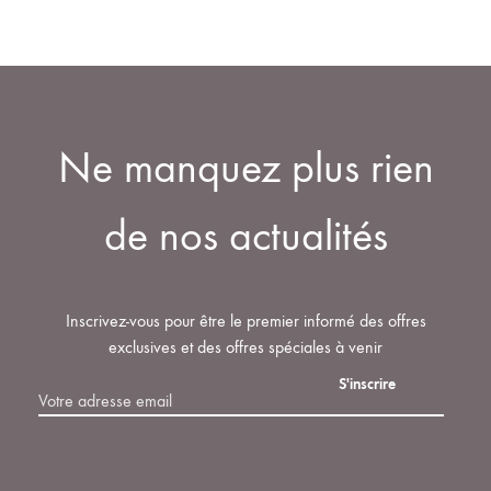
la
plusieurs
LA
LA
À
page
variations.
LISTE
LISTE
LA
du
Les
produit
options
DE
DE
LISTE
peuvent
SOUHAIT
SOUHAITS
DE
Ne manquez plus rien
être
SOUHAITS
choisies
sur
de nos actualités
la
page
du
Inscrivez-vous pour être le premier informé des offres
produit
exclusives et des offres spéciales à venir