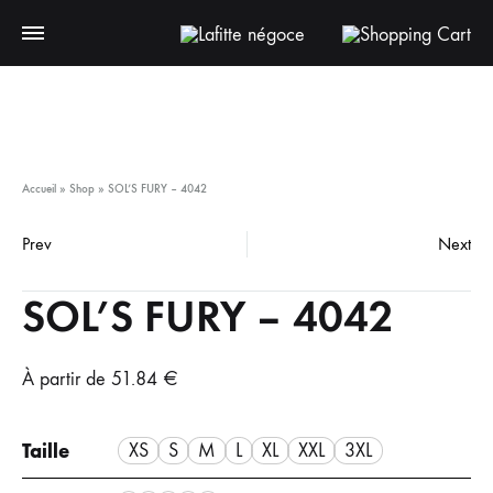
Accueil
»
Shop
»
SOL’S FURY – 4042
Prev
Next
SOL’S FURY – 4042
À partir de
51.84
€
Taille
XS
S
M
L
XL
XXL
3XL