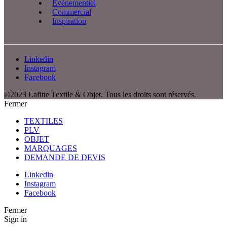
Événementiel
Commercial
Inspiration
Linkedin
Instagram
Facebook
©2023 Lafitte Textile & Objet. Tous les droits sont réservés.
Fermer
TEXTILES
PLV
OBJET
MARQUAGES
DEMANDE DE DEVIS
Linkedin
Instagram
Facebook
Fermer
Sign in