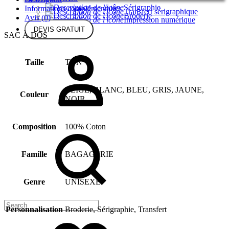
Sérigraphie
Informations complémentaires
Transfert sérigraphique
Broderie
Avis (0)
Impression numérique
DEVIS GRATUIT
SAC À DOS
Taille
TUN
BEIGE, BLANC, BLEU, GRIS, JAUNE,
Couleur
NOIR
Composition
100% Coton
Famille
BAGAGERIE
Genre
UNISEXE
Personnalisation
Broderie, Sérigraphie, Transfert