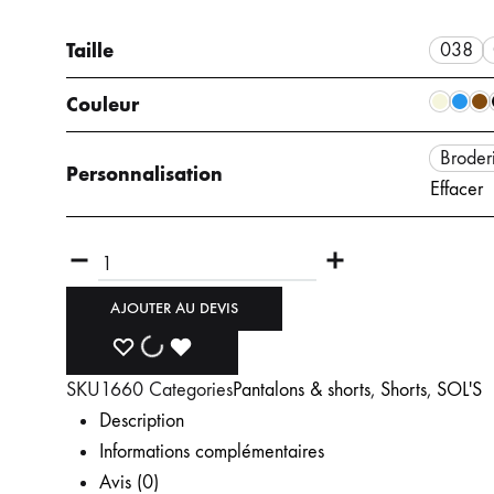
CASQUETTES
ACCESSOI
NORMAL
NORMAL
Taille
038
5 PANELS
GRAND
BONNETS
Couleur
TRUCKER
SERVIETTES
PEIGNOIRS
Broder
Personnalisation
Effacer
MASQUES
AJOUTER AU DEVIS
SKU
1660
Categories
Pantalons & shorts
,
Shorts
,
SOL'S
Description
Informations complémentaires
Avis (0)