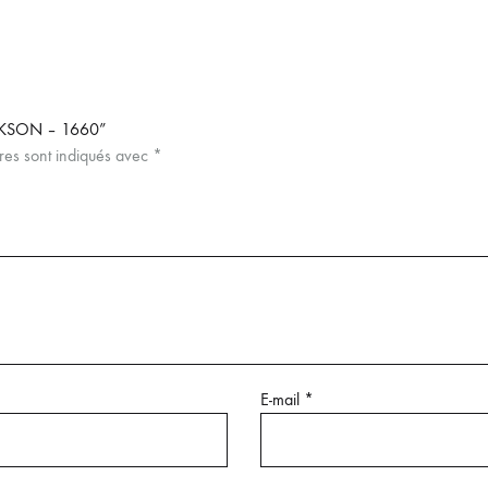
CKSON – 1660”
res sont indiqués avec
*
E-mail
*