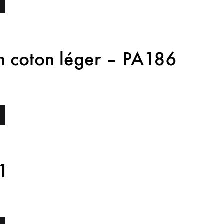
n coton léger – PA186
01