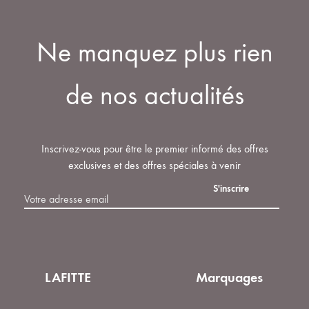
produit
options
DE
DE
LISTE
peuvent
SOUHAIT
SOUHAITS
DE
Ne manquez plus rien
être
SOUHAITS
choisies
sur
de nos actualités
la
page
du
Inscrivez-vous pour être le premier informé des offres
produit
exclusives et des offres spéciales à venir
LAFITTE
Marquages