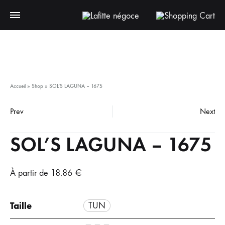
Pa
Accueil
»
Shop
»
SOL’S LAGUNA – 1675
Prev
Next
Product
SOL’S LAGUNA – 1675
navigation
À partir de
18.86
€
Taille
TUN