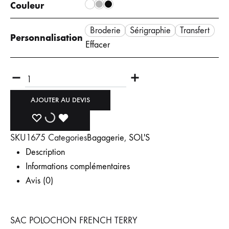
Couleur
Broderie
Sérigraphie
Transfert
Personnalisation
Effacer
Quantité
AJOUTER AU DEVIS
AJOUTER
AJOUT
DÉJÀ
SKU
1675
Categories
Bagagerie
,
SOL'S
À
À
AJOUTÉ
Description
LA
LA
À
Informations complémentaires
Avis (0)
LISTE
LISTE
LA
DE
DE
LISTE
SAC POLOCHON FRENCH TERRY
SOUHAIT
SOUHAITS
DE