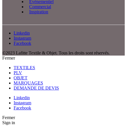
Événementiel
Commercial
Inspiration
Linkedin
Instagram
Facebook
©2023 Lafitte Textile & Objet. Tous les droits sont réservés.
Fermer
TEXTILES
PLV
OBJET
MARQUAGES
DEMANDE DE DEVIS
Linkedin
Instagram
Facebook
Fermer
Sign in