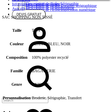
Sérigraphie
Informations complémentaires
Transfert sérigraphique
Broderie
Avis (0)
Impression numérique
DEVIS GRATUIT
SAC SHOPPING NON TISSÉ
Taille
TUN
Couleur
BLANC, BLEU, NOIR
Composition
100% polyester recyclé
Famille
BAGAGERIE
Genre
UNISEXE
Personnalisation
Broderie, Sérigraphie, Transfert