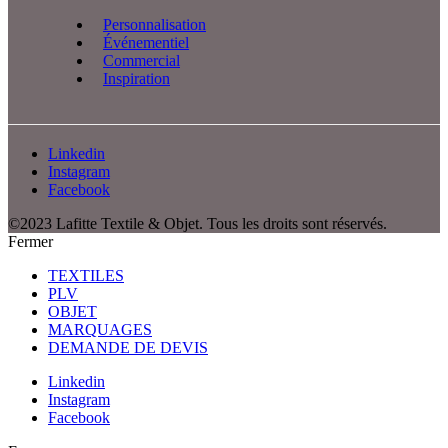
Personnalisation
Événementiel
Commercial
Inspiration
Linkedin
Instagram
Facebook
©2023 Lafitte Textile & Objet. Tous les droits sont réservés.
Fermer
TEXTILES
PLV
OBJET
MARQUAGES
DEMANDE DE DEVIS
Linkedin
Instagram
Facebook