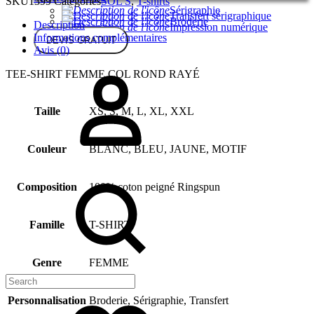
SKU
1399
Categories
SOL'S
,
T-shirts
Sérigraphie
Transfert sérigraphique
Broderie
Description
Impression numérique
Informations complémentaires
DEVIS GRATUIT
Avis (0)
TEE-SHIRT FEMME COL ROND RAYÉ
Taille
XS, S, M, L, XL, XXL
Couleur
BLANC, BLEU, JAUNE, MOTIF
Composition
100% coton peigné Ringspun
Famille
T-SHIRT
Genre
FEMME
Personnalisation
Broderie, Sérigraphie, Transfert