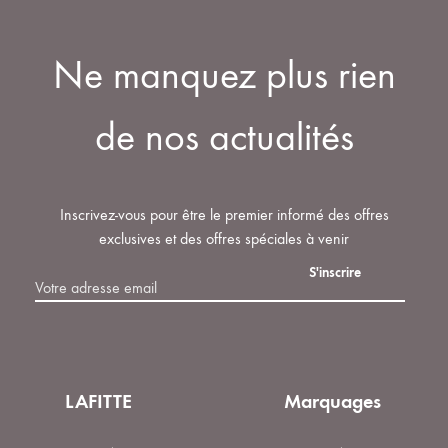
produit
options
DE
DE
LISTE
peuvent
SOUHAIT
SOUHAITS
DE
Ne manquez plus rien
être
SOUHAITS
choisies
sur
de nos actualités
la
page
du
Inscrivez-vous pour être le premier informé des offres
produit
exclusives et des offres spéciales à venir
LAFITTE
Marquages