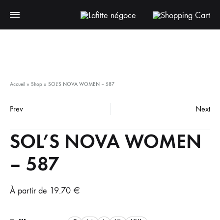
Pa
Accueil
»
Shop
»
SOL’S NOVA WOMEN – 587
Prev
Next
Product
SOL’S NOVA WOMEN
navigation
– 587
À partir de
19.70
€