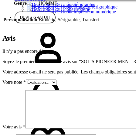
Genre
HOMME
Sérigraphie
Transfert sérigraphique
Broderie
Impression numérique
DEVIS GRATUIT
Personnalisation
Broderie, Sérigraphie, Transfert
Avis
Il n’y a pas encore d’avis.
Soyez le premier à laisser votre avis sur “SOL’S PIONEER MEN – 
Votre adresse e-mail ne sera pas publiée.
Les champs obligatoires son
Votre note
*
Votre avis
*