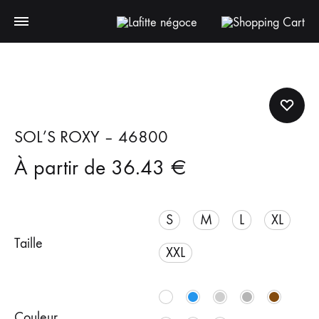
SOL’S ROXY – 46800
À partir de
36.43
€
S
M
L
XL
Taille
XXL
Couleur