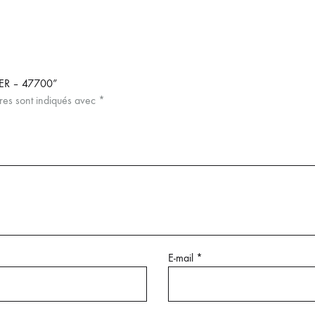
VER – 47700”
res sont indiqués avec
*
E-mail
*