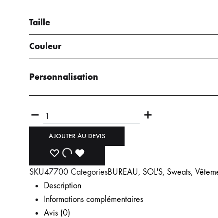
CASQUETTES
ACCESSOI
NORMAL
NORMAL
Taille
5 PANELS
GRAND
BONNETS
Couleur
TRUCKER
SERVIETTES
PEIGNOIRS
Personnalisation
MASQUES
AJOUTER AU DEVIS
SKU
47700
Categories
BUREAU
,
SOL'S
,
Sweats
,
Vêteme
Description
Informations complémentaires
Avis (0)