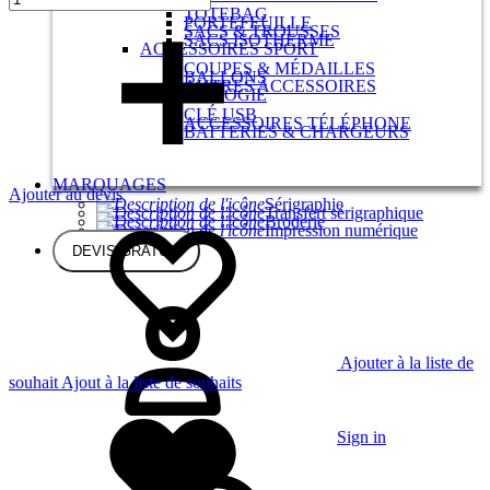
TOTEBAG
PORTEFEUILLE
SACS & TROUSSES
SACS ISOTHERME
ACCESSOIRES SPORT
COUPES & MÉDAILLES
BALLONS
AUTRES ACCESSOIRES
TECHNOLOGIE
CLÉ USB
ACCESSOIRES TÉLÉPHONE
BATTERIES & CHARGEURS
MARQUAGES
Ajouter au devis
Sérigraphie
Transfert sérigraphique
Broderie
Impression numérique
DEVIS GRATUIT
Ajouter à la liste de
souhait
Ajout à la liste de souhaits
Sign in