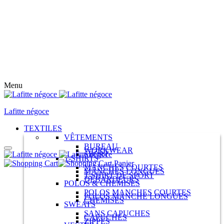
Menu
Lafitte négoce
TEXTILES
VÊTEMENTS
BUREAU
WORKWEAR
SPORT
T-SHIRTS
Panier
MANCHES COURTES
MANCHES LONGUES
T-SHIRT DE SPORT
DÉBARDEURS
POLOS & CHEMISES
POLOS MANCHES COURTES
POLOS MANCHE LONGUES
CHEMISES
SWEATS
SANS CAPUCHES
CAPUCHES
ZIPPÉS