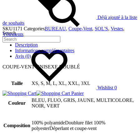
Déjà ajouté à la liste
de souhaits
SKU
1171
Categories
BUREAU
,
Coupe-Vent
,
SOL'S
,
Vestes
,
Search
Vêtements
Description
Informations complémentaires
Avis (0)
COUPE-VENT UNISEXE DOUBLÉ
Taille
XS, S, M, L, XL, XXL, 3XL
Wishlist
0
Panier
BLEU, FLUO, GRIS, JAUNE, MULTICOLORE,
Couleur
NOIR, VERT
100% polyamideDoublure filet 100%
Composition
polyesterDéperlant et coupe-vent