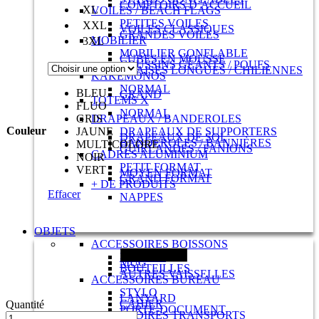
COMPTOIRS D’ACCUEIL
XL
VOILES / BEACH FLAGS
PETITES VOILES
XXL
VOILES CLASSIQUES
GRANDES VOILES
MOBILIER
3XL
MOBILIER GONFLABLE
CUBES EN MOUSSE
COUSSINS GÉANTS / POUFS
CHAISES LONGUES / CHILIENNES
KAKÉMONOS
NORMAL
BLEU
GRAND
TOTEMS X
FLUO
NORMAL
GRIS
DRAPEAUX / BANDEROLES
Couleur
JAUNE
DRAPEAUX DE SUPPORTERS
DRAPEAUX DE SOL
BANDEROLES / BANNIÈRES
MULTICOLORE
GUIRLANDES / FANIONS
CADRES ALUMINIUM
NOIR
PETIT FORMAT
VERT
MOYEN FORMAT
GRAND FORMAT
+ DE PRODUITS
Effacer
NAPPES
OBJETS
ACCESSOIRES BOISSONS
ECOCUP
MUG
BOUTEILLES
AUTRES VAISSELLES
ACCESSOIRES BUREAU
STYLO
LANYARD
CAHIER
Quantité
PORTE-DOCUMENT
ACCESSOIRES TRANSPORTS