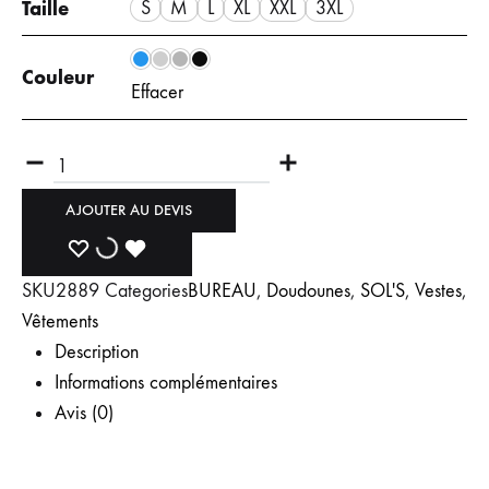
Taille
S
M
L
XL
XXL
3XL
Couleur
Effacer
AJOUTER AU DEVIS
SKU
2889
Categories
BUREAU
,
Doudounes
,
SOL'S
,
Vestes
,
Vêtements
Description
Informations complémentaires
Avis (0)