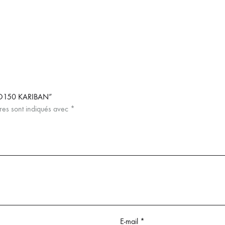
IO150 KARIBAN”
res sont indiqués avec
*
E-mail
*