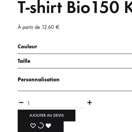
T-shirt Bio150 
CASQUETTES
ACCESSOI
NORMAL
NORMAL
5 PANELS
GRAND
BONNETS
À partir de
12.60
€
TRUCKER
SERVIETTES
PEIGNOIRS
Couleur
MASQUES
Taille
Personnalisation
AJOUTER AU DEVIS