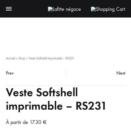
Accueil
»
Shop
»
Veste Softshell imprimable – RS231
Prev
Next
Veste Softshell
imprimable – RS231
À partir de
17.30
€