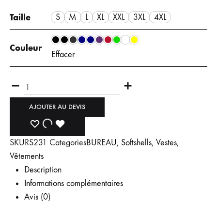
Taille
S
M
L
XL
XXL
3XL
4XL
Couleur
Effacer
AJOUTER AU DEVIS
SKU
RS231
Categories
BUREAU
,
Softshells
,
Vestes
,
Vêtements
Description
Informations complémentaires
Avis (0)