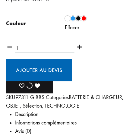
Couleur
Effacer
Quantité
AJOUTER AU DEVIS
AJOUTER
AJOUT
DÉJÀ
SKU
97311 GIBBS
Categories
BATTERIE & CHARGEUR
,
À
À
AJOUTÉ
OBJET
,
Sélection
,
TECHNOLOGIE
LA
LA
À
Description
Informations complémentaires
LISTE
LISTE
LA
Avis (0)