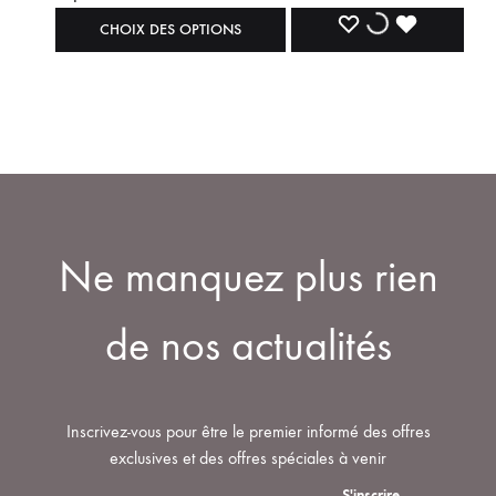
sur
Ce
AJOUTER
AJOUT
DÉJÀ
CHOIX DES OPTIONS
la
produit
À
À
AJOUTÉ
page
a
du
plusieurs
LA
LA
À
produit
variations.
LISTE
LISTE
LA
Les
options
DE
DE
LISTE
peuvent
SOUHAIT
SOUHAITS
DE
Ne manquez plus rien
être
SOUHAITS
choisies
sur
de nos actualités
la
page
du
Inscrivez-vous pour être le premier informé des offres
produit
exclusives et des offres spéciales à venir