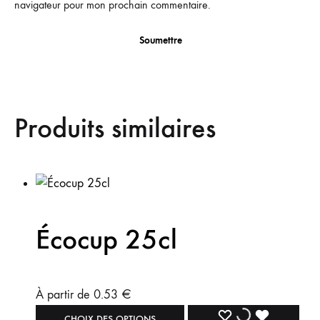
navigateur pour mon prochain commentaire.
Produits similaires
Écocup 25cl
À partir de
0.53
€
Ce
AJOUTER
AJOUT
DÉJÀ
CHOIX DES OPTIONS