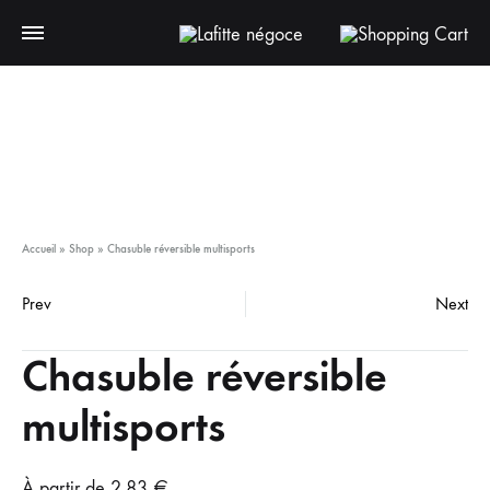
Accueil
»
Shop
»
Chasuble réversible multisports
Prev
Next
Chasuble réversible
multisports
À partir de
2.83
€