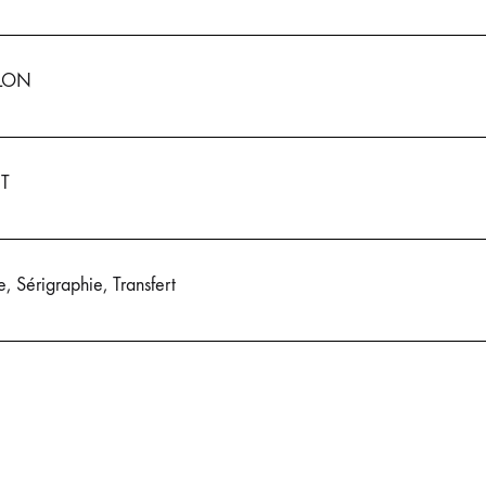
LON
T
, Sérigraphie, Transfert