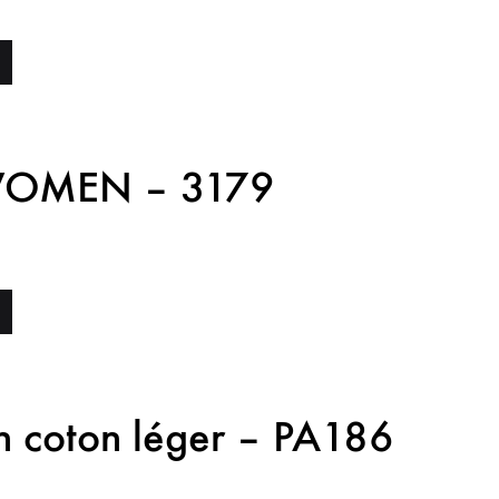
TS
HAITS
UTÉ
WOMEN – 3179
TS
HAITS
UTÉ
n coton léger – PA186