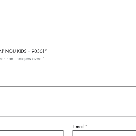
AMP NOU KIDS – 90301”
res sont indiqués avec
*
E-mail
*