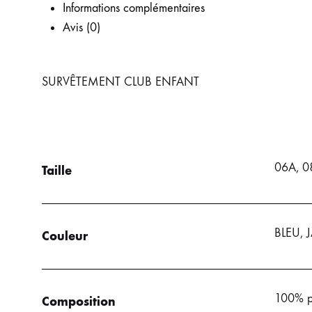
LA
LA
À
Informations complémentaires
Avis (0)
LISTE
LISTE
LA
DE
DE
LISTE
SURVÊTEMENT CLUB ENFANT
SOUHAIT
SOUHAITS
DE
SOUHAITS
06A, 0
Taille
BLEU, 
Couleur
100% po
Composition