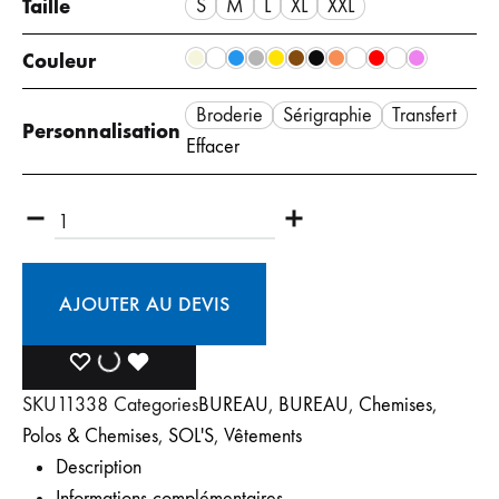
Taille
S
M
L
XL
XXL
Couleur
Broderie
Sérigraphie
Transfert
Personnalisation
Effacer
Quantité
AJOUTER AU DEVIS
AJOUTER
AJOUT
DÉJÀ
SKU
11338
Categories
BUREAU
,
BUREAU
,
Chemises
,
À
À
AJOUTÉ
Polos & Chemises
,
SOL'S
,
Vêtements
LA
LA
À
Description
Informations complémentaires