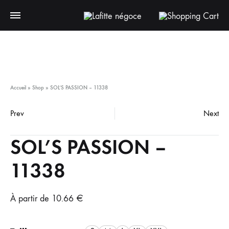
Pa
Accueil
»
Shop
»
SOL’S PASSION – 11338
Prev
Next
Product
SOL’S PASSION –
navigation
11338
À partir de
10.66
€