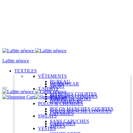
Menu
Lafitte négoce
TEXTILES
VÊTEMENTS
BUREAU
WORKWEAR
SPORT
T-SHIRTS
MANCHES COURTES
MANCHES LONGUES
Panier
T-SHIRT DE SPORT
DÉBARDEURS
POLOS & CHEMISES
POLOS MANCHES COURTES
POLOS MANCHE LONGUES
CHEMISES
SWEATS
SANS CAPUCHES
CAPUCHES
ZIPPÉS
VESTES