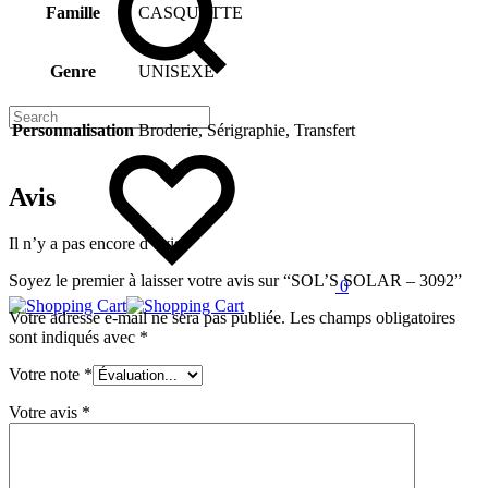
Famille
CASQUETTE
Genre
UNISEXE
Personnalisation
Broderie, Sérigraphie, Transfert
Wishlist
Avis
Il n’y a pas encore d’avis.
Soyez le premier à laisser votre avis sur “SOL’S SOLAR – 3092”
0
Panier
Votre adresse e-mail ne sera pas publiée.
Les champs obligatoires
sont indiqués avec
*
Votre note
*
Votre avis
*