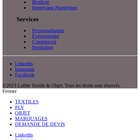
Broderie
Impression Numérique
Services
Personnalisation
Événementiel
Commercial
Inspiration
Linkedin
Instagram
Facebook
©2023 Lafitte Textile & Objet. Tous les droits sont réservés.
Fermer
TEXTILES
PLV
OBJET
MARQUAGES
DEMANDE DE DEVIS
Linkedin